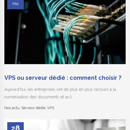
Mai
VPS ou serveur dédié : comment choisir ?
Aujourd’hui, les entreprises ont de plus en plus recours à la
numérisation des documents et au t
Nos actu
,
Serveur dédié
,
VPS
28