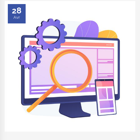
28
Avr