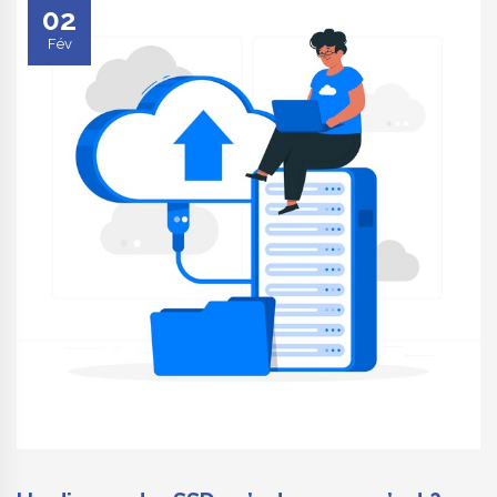
02
Fév