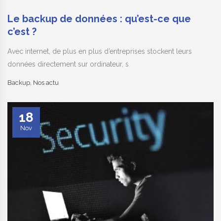
22
Jan
Le backup de données : qu’est-ce que
c’est ?
Avec internet, de plus en plus d’entreprises stockent leurs
données directement sur ordinateur, s
Backup
,
Nos actu
18
Nov