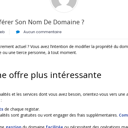
férer Son Nom De Domaine ?
web
Aucun commentaire
strement actuel ? Vous avez l’intention de modifier la propriété du do
 ou une tierce personne, à tout moment.
e offre plus intéressante
nalités et les services dont vous avez besoin, orientez-vous vers une
:
ts
de chaque registar.
nnalités sont gratuites ou vont engager des frais supplémentaires.
Comp
une
gestion
du domaine
facilitée
ou nécessitent des opérations man