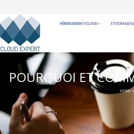
Skip
to
content
HÉBERGEMENT/CLOUD
STOCKAGE/S
POURQUOI ET COMM
HOME