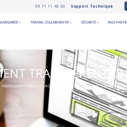
09 71 11 40 00
Support Technique
AUVEGARDE
TRAVAIL COLLABORATIF
SÉCURITÉ
NOS PARTE
ENT TRANSFÉRER SON
»
HÉBERGEMENT WEB
»
POURQUOI ET COMMENT TRANSFÉRER SON NOM DE DO