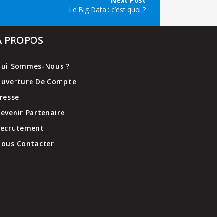
Le Big Data : c’est quoi ?
A PROPOS
ui Sommes-Nous ?
uverture De Compte
resse
evenir Partenaire
Recrutement
ous Contacter