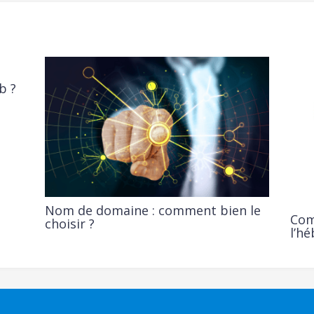
b ?
Nom de domaine : comment bien le
Com
choisir ?
l’h