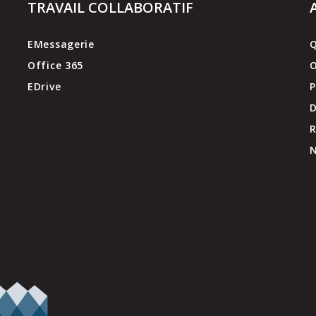
TRAVAIL COLLABORATIF
EMessagerie
Q
Office 365
O
EDrive
P
D
N