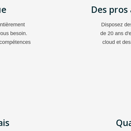
ue
Des pros 
entièrement
Disposez des
vous besoin.
de 20 ans d'
s compétences
cloud et des
ais
Qua