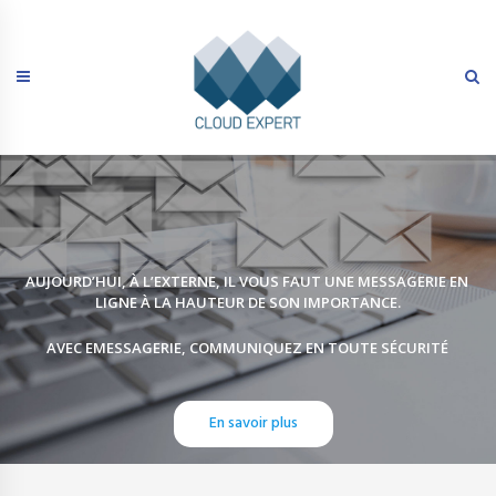
Skip
to
content
AUJOURD’HUI, À L’EXTERNE, IL VOUS FAUT UNE MESSAGERIE EN
LIGNE À LA HAUTEUR DE SON IMPORTANCE.
AVEC EMESSAGERIE, COMMUNIQUEZ EN TOUTE SÉCURITÉ
En savoir plus