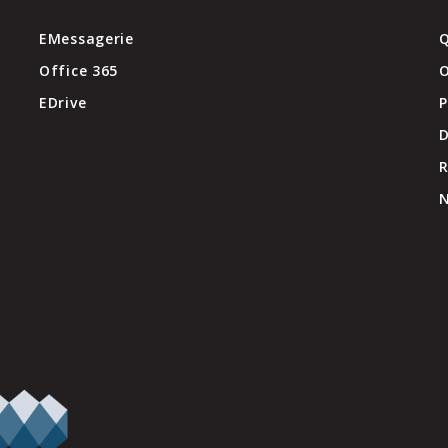
EMessagerie
Q
Office 365
O
EDrive
P
D
N