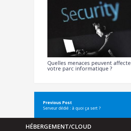
Quelles menaces peuvent affecte
votre parc informatique ?
Navigation
de
Serveur dédié : à quoi ça sert ?
l’article
HÉBERGEMENT/CLOUD