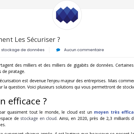
ent Les Sécuriser ?
,
stockage de données
Aucun commentaire
agent des milliers et des milliers de gigabits de données. Certaines 
s de piratage.
sécurisation est devenue l’enjeu majeur des entreprises. Mais comme
r la question. Voici plusieurs solutions qui vous permettront de stoc
n efficace ?
 par quasiment tout le monde, le cloud est un
moyen très effic
 espace de
stockage en cloud
. Ainsi, en 2020, près de 2,3 milliards 
es.
e survenant chaque année, il est logique que beaucoup se posent la q