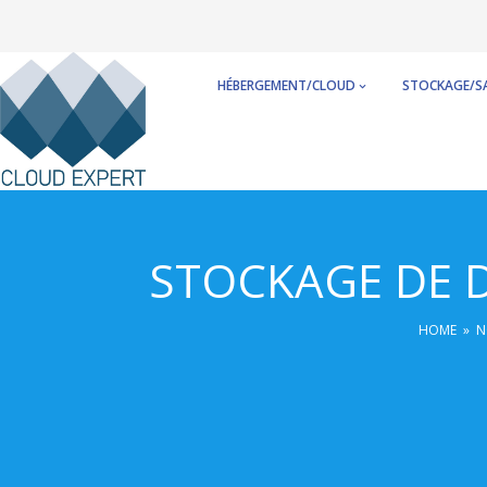
Skip
to
content
HÉBERGEMENT/CLOUD
STOCKAGE/S
STOCKAGE DE D
HOME
»
N