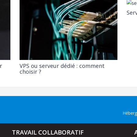
Serv
r
VPS ou serveur dédié : comment
choisir ?
Héberg
TRAVAIL COLLABORATIF