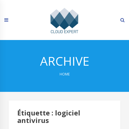
Skip
to
content
ARCHIVE
HOME
Étiquette :
logiciel
antivirus