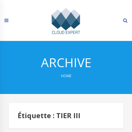
Skip
to
content
ARCHIVE
HOME
Étiquette :
TIER III