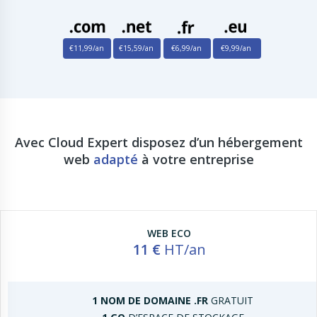
€11,99
/an
€15,59
/an
€6,99
/an
€9,99
/an
Avec Cloud Expert disposez d’un hébergement
web
adapté
à votre entreprise
WEB ECO
11 €
HT/an
1 NOM DE DOMAINE .FR
GRATUIT